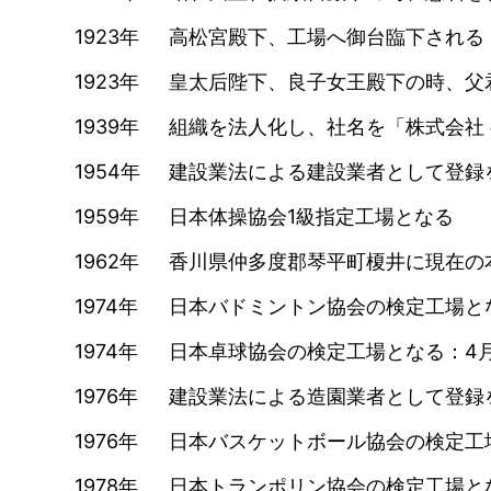
1923
高松宮殿下、工場へ御台臨下される
1923
皇太后陛下、良子女王殿下の時、父
1939
組織を法人化し、社名を「株式会社 
1954
建設業法による建設業者として登録
1959
日本体操協会1級指定工場となる
1962
香川県仲多度郡琴平町榎井に現在の
1974
日本バドミントン協会の検定工場と
1974
日本卓球協会の検定工場となる：4
1976
建設業法による造園業者として登録
1976
日本バスケットボール協会の検定工
1978
日本トランポリン協会の検定工場と