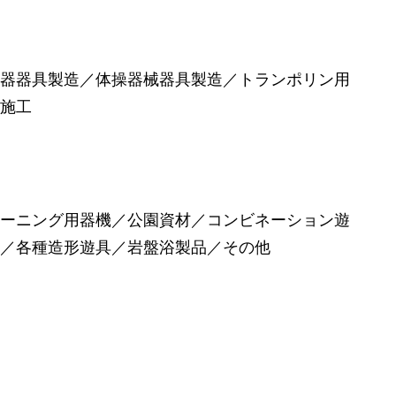
機器器具製造／体操器械器具製造／トランポリン用
・施工
レーニング用器機／公園資材／コンビネーション遊
ス／各種造形遊具／岩盤浴製品／その他