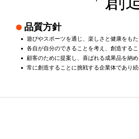
「創
設
備・
品質方針
遊
遊びやスポーツを通じ、楽しさと健康をもた
各自が自分のできることを考え、創造するこ
具
顧客のために提案し、喜ばれる成果品を納め
メ
常に創造することに挑戦する企業体であり続
ー
カ
ー
都