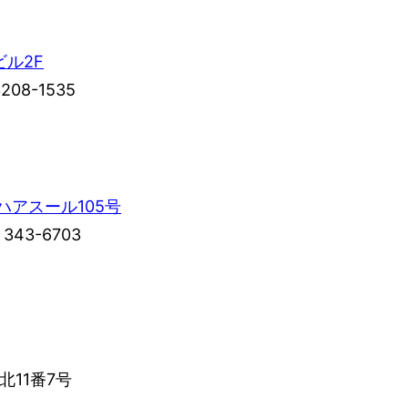
ビル2F
08-1535
オハアスール105号
343-6703
北11番7号