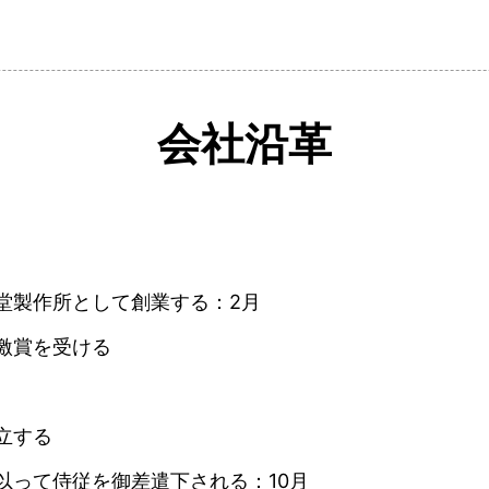
会社沿革
堂製作所として創業する：2月
激賞を受ける
立する
以って侍従を御差遣下される：10月