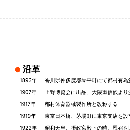
沿革
1893
香川県仲多度郡琴平町にて都村有為
1907
上野博覧会に出品、大隈重信候より
1917
都村体育器械製作所と改称する
1919
東京日本橋、茅場町に東京支店を設
1922
昭和天皇、摂政宮殿下の時、恩召を