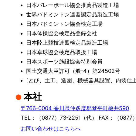
日本バレーボール協会推薦品製造工場
世界バドミントン連盟認定品製造工場
日本バドミントン協会検定工場
日本体操協会検定品登録会社
日本陸上競技連盟検定品製造工場
日本卓球協会検定品取扱工場
日本スポーツ施設協会特別会員
国土交通大臣許可（般-4）第24502号
[とび、土工、造園、機械器具設置、内装仕上
本社
〒766-0004 香川県仲多度郡琴平町榎井590
TEL：（0877）73-2251（代） FAX：（0877）
お問い合わせはこちらへ