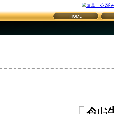
体
メ
HOME
育
ニ
ュ
館・
ー
を
開
体
く
育
器
具
公
園