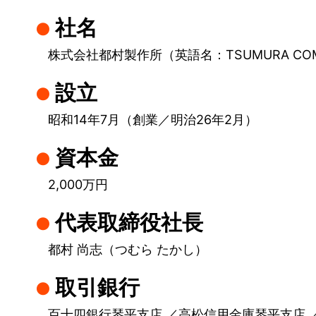
村
社名
製
株式会社都村製作所（英語名：TSUMURA COMP
作
設立
所
昭和14年7月
（創業／
明治26年2月
）
資本金
2,000万円
代表取締役社長
都村 尚志（つむら たかし）
取引銀行
百十四銀行琴平支店 ／高松信用金庫琴平支店 