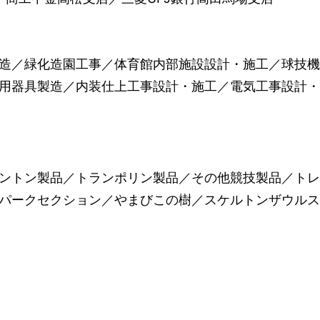
造／緑化造園工事／体育館内部施設設計・施工／球技
用器具製造／内装仕上工事設計・施工／電気工事設計
ントン製品／トランポリン製品／その他競技製品／ト
パークセクション／やまびこの樹／スケルトンザウル