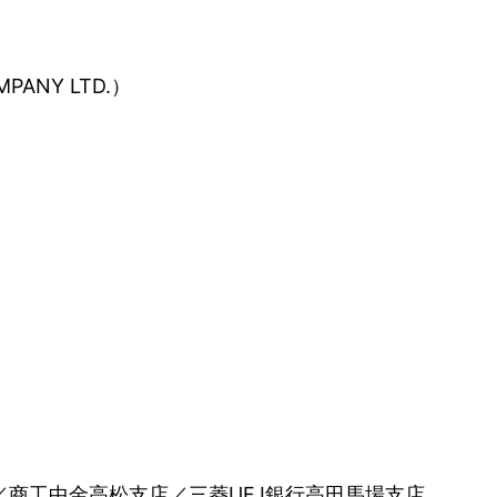
ANY LTD.）
／商工中金高松支店／三菱UFJ銀行高田馬場支店