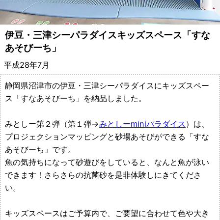
備・
遊
伊豆・三津シーパラダイスキッズスペース「すな
あそびーち」
具
平成28年7月
メ
静岡県沼津市の伊豆・三津シーパラダイスにキッズスペー
ー
ス「すなあそびーち」を納品しました。
カ
みとしー第２弾（第１弾→
みとしーminiパラダイス
）は、
ー
プロジェクションマッピングと砂場あそびができる「すな
あそびーち」です。
都
魚の気持ちになって砂遊びをしていると、なんと魚が泳い
できます！さらさらの抗菌砂を是非体験しにきてくださ
村
い。
製
キッズスペースはご予算内で、ご要望に合わせて色や大き