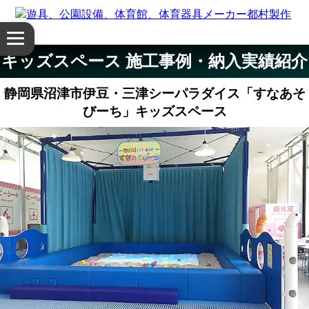
体
メ
育
ニ
キッズスペース 施工事例・納入実績紹介
ュ
館・
ー
静岡県沼津市伊豆・三津シーパラダイス「すなあそ
を
体
びーち」キッズスペース
開
く
育
器
具
公
園
設