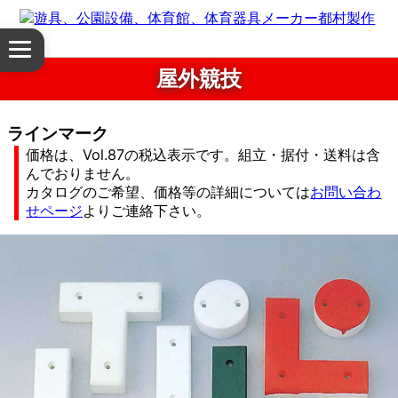
体
メ
育
ニ
屋外競技
ュ
館・
ー
を
ラインマーク
体
開
価格は、Vol.87の税込表示です。組立・据付・送料は含
く
んでおりません。
育
カタログのご希望、価格等の詳細については
お問い合わ
せページ
よりご連絡下さい。
器
具
公
園
設